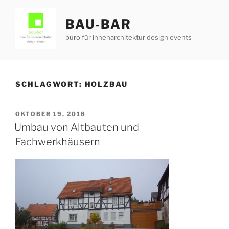
Zum
Inhalt
BAU-BAR
springen
büro für innenarchitektur design events
SCHLAGWORT:
HOLZBAU
VERÖFFENTLICHT
OKTOBER 19, 2018
AM
Umbau von Altbauten und
Fachwerkhäusern