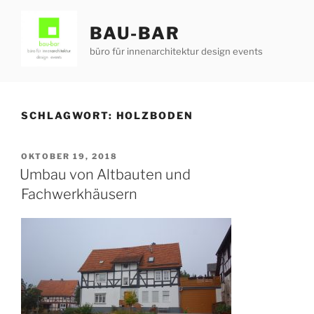
Zum
Inhalt
BAU-BAR
springen
büro für innenarchitektur design events
SCHLAGWORT:
HOLZBODEN
VERÖFFENTLICHT
OKTOBER 19, 2018
AM
Umbau von Altbauten und
Fachwerkhäusern