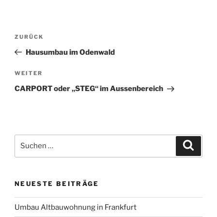
Beitragsnavigation
Vorheriger
ZURÜCK
Beitrag
Hausumbau im Odenwald
Nächster
WEITER
Beitrag
CARPORT oder „STEG“ im Aussenbereich
Suche
Suche
nach:
NEUESTE BEITRÄGE
Umbau Altbauwohnung in Frankfurt